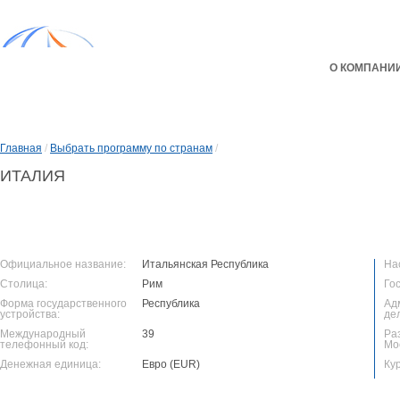
О КОМПАНИ
Главная
/
Выбрать программу по странам
/
ИТАЛИЯ
Официальное название:
Итальянская Республика
На
Столица:
Рим
Го
Форма государственного
Республика
Ад
устройства:
де
Международный
39
Ра
телефонный код:
Мо
Денежная единица:
Евро (EUR)
Ку