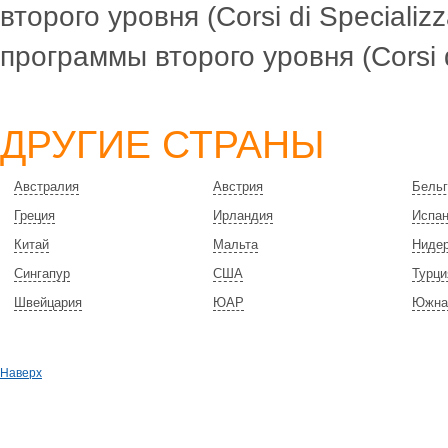
второго уровня (Corsi di Specializz
программы второго уровня (Corsi di 
ДРУГИЕ СТРАНЫ
Австралия
Австрия
Бельг
Греция
Ирландия
Испа
Китай
Мальта
Ниде
Сингапур
США
Турци
Швейцария
ЮАР
Южна
Наверх