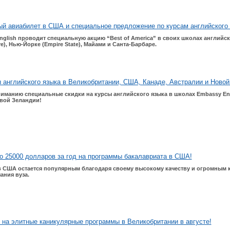
й авиабилет в США и специальное предложение по курсам английского 
nglish
проводит
специальную
акцию
“Best of America”
в
своих
школах
английск
e),
Нью
-
Йорке
(Empire State),
Майами
и
Санта
-
Барбаре
.
 английского языка в Великобритании, США, Канаде, Австралии и Новой
иманию специальные скидки на курсы английского языка в школах Embassy En
овой Зеландии!
о 25000 долларов за год на программы бакалавриата в США!
 США остается популярным благодаря своему высокому качеству и огромным
ания вуза.
 на элитные каникулярные программы в Великобритании в августе!