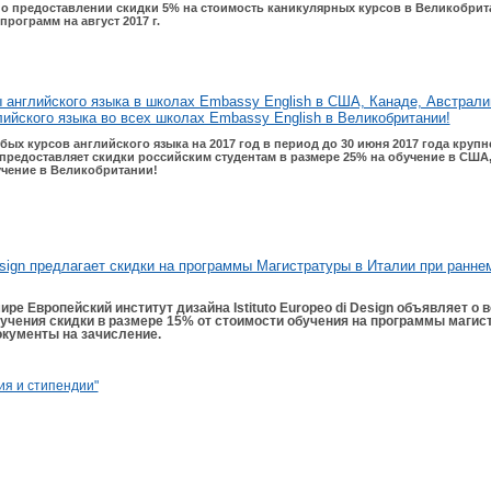
о предоставлении скидки 5% на стоимость каникулярных курсов в Великобрита
рограмм на август 2017 г.
 английского языка в школах Embassy English в США, Канаде, Австрал
лийского языка во всех школах Embassy English в Великобритании!
ых курсов английского языка на 2017 год в период до 30 июня 2017 года круп
предоставляет скидки российским студентам в размере 25% на обучение в США,
учение в Великобритании!
 Design предлагает скидки на программы Магистратуры в Италии при ранне
ре Европейский институт дизайна Istituto Europeo
d
i Design объявляет о 
учения скидки в размере 15% от стоимости обучения на программы магис
кументы на зачисление.
я и стипендии"