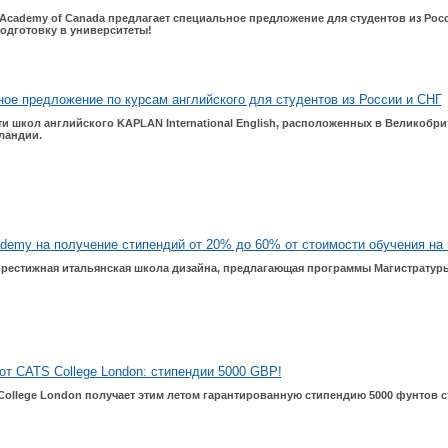
e Academy of Canada предлагает специальное предложение для студентов из Росс
одготовку в университеты!
ое предложение по курсам английского для студентов из России и СНГ
и школ английского KAPLAN International English, расположенных в Великобри
ландии.
emy на получение стипендий от 20% до 60% от стоимости обучения на 
 престижная итальянская школа дизайна, предлагающая программы Магистратуры
т CATS College London: стипендии 5000 GBP!
College London получает этим летом гарантированную стипендию 5000 фунтов 