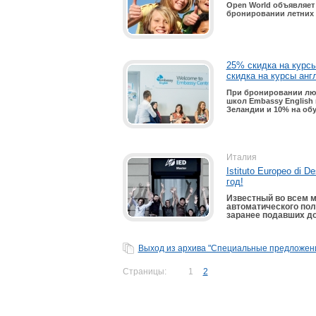
Open World объявляет 
бронировании летних п
25% скидка на курсы
скидка на курсы анг
При бронировании люб
школ Embassy English 
Зеландии и 10% на об
Италия
Istituto Europeo di
год!
Известный во всем ми
автоматического пол
заранее подавших до
Выход из архива "Специальные предложени
Страницы:
1
2