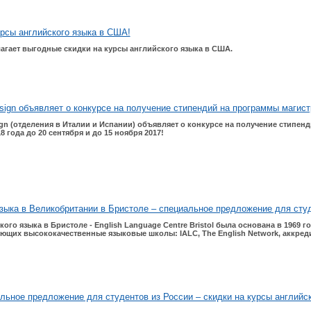
рсы английского языка в США!
длагает выгодные скидки на курсы английского языка в США.
Design объявляет о конкурсе на получение стипендий на программы магист
gn
(отделения в Италии и Испании) объявляет о конкурсе на получение стипен
8 года до 20 сентября и до 15 ноября 2017!
зыка в Великобритании в Бристоле – специальное предложение для студ
ого языка в Бристоле - English Language Centre Bristol была основана в 1969 г
щих высококачественные языковые школы: IALC, The English Network, аккредит
льное предложение для студентов из России – скидки на курсы английск