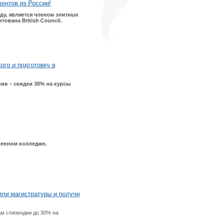
ентов из России!
оду, является членом элитных
ована British Council.
ого и подготовку в
ии – скидки 30% на курсы
венном колледже.
или магистратуры и получи
там стипендии до 30%
на