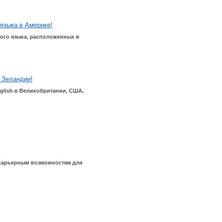
языка в Америке!
ого
языка
,
расположенных
в
 Зеландии!
glish в Великобритании, США,
 карьерным возможностям для