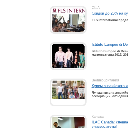
США
Скидки до 25% на ку
FLS International пре
Istituto Europeo di 
Istituto
Europeo
d
i
Desi
магистратуры 2017/ 201
Великобритания
Курсы английского я
Лучшая школа английск
ассоциаций, объединяю
Канада
ILAC Canada: специа
университеты!