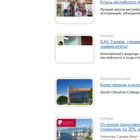
Курсы английского я
Лучшая школа английск
ассоциаций, объединяю
Канада
ILAC Canada: специа
университеты!
International
Language
английского и подгото
Великобритания
Качественное и недо
South
Cheshire
College
Канада
Отличное предложени
стипендию до 30% н
University Canada West