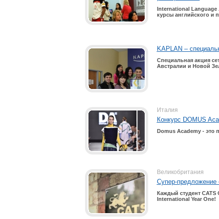
International Languag
курсы английского и п
KAPLAN – специальн
Специальная акция сет
Австралии и Новой Зе
Италия
Конкурс DOMUS Acad
Domus Academy
- это
Великобритания
Супер-предложение о
Каждый студент CATS 
International Year One!