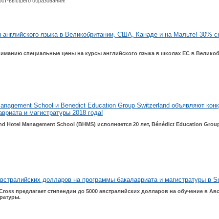
ост-высшего образования!
 английского языка в Великобритании, США, Канаде и на Мальте! 30% с
иманию специальные цены на курсы английского языка в школах EС в Великоб
Management School и Benedict Education Group Switzerland объявляют кон
вриата и магистратуры 2018 года!
nd Hotel Management School (BHMS) исполняется 20 лет, Bénédict Education Group 
встралийских долларов на программы бакалавриата и магистратуры в Sout
Cross предлагает стипендии до 5000 австралийских долларов на обучение в Ав
тратуры.