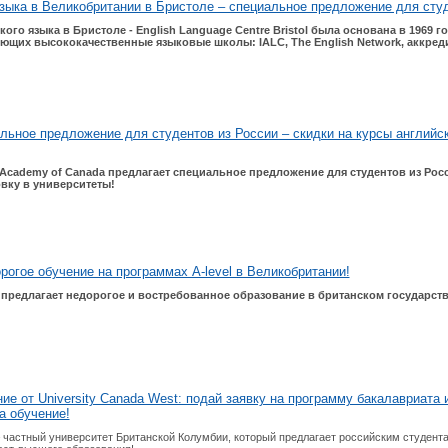
зыка в Великобритании в Бристоле – специальное предложение для студ
ого языка в Бристоле - English Language Centre Bristol была основана в 1969 г
щих высококачественные языковые школы: IALC, The English Network, аккредит
льное предложение для студентов из России – скидки на курсы английск
Academy
of
Canada
предлагает специальное предложение для студентов из Росс
вку в университеты!
рогое обучение на программах A-level в Великобритании!
предлагает недорогое и востребованное образование в британском государст
е от University Canada West: подай заявку на программу бакалавриата 
а обучение!
 – частный университет Британской Колумбии, который предлагает российским студен