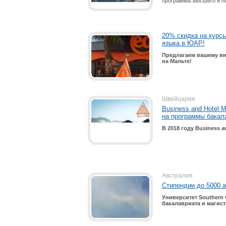
программы высшего и п
20% скидка на курсы
языка в ЮАР!
Предлагаем вашему вн
на Мальте!
Швейцария
Business and Hotel 
на программы бакала
В 2018 году Business a
Австралия
Стипендии до 5000 а
Университет Southern 
бакалавриата и магис