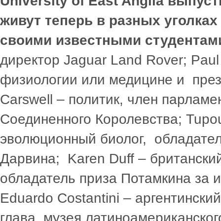
University of East Anglia выпу
живут теперь в разных уголках
своими известными студентам
директор Jaguar Land Rover; Pau
физиологии или медицине и през
Carswell – политик, член парламе
Соединенного Королевства; Tupou 
эволюционный биолог, обладате
Дарвина; Karen Duff – британски
обладатель приза Потамкина за 
Eduardo Costantini – аргентински
глава музея латиноамериканского 