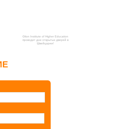
Glion Institute of Higher Education
проводит дни открытых дверей в
Швейцарии!
ИЕ