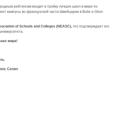
родным рейтингам входит в тройку лучших школ в мире по
еет кампусы во французской части Швейцарии в Bulle и Glion
ociation
of
Schools
and
Colleges
(
NEASC
),
что подтверждает его
университета.
анах мира!
лль
mic
Center