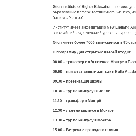
Glion
Institute
of
Higher
Education
– по междуна
образованию в сфере гостиничного бизнеса, им
(рядом с Монтрё).
Институт имеет аккредитацию
New
England
Ass
высочайший академический уровень – уровень 
Glion
имеет более 7000 выпускников в 85 стр
В программу Дня открытых дверей входит:
08.00 – трансфер с ж/д вокзала Монтре в Бю
09.00 – приветственный завтрак в
Bulle
Acade
09.30 – презентация школы
10.30 – тур по кампусу в Бюлле
11.30 – трансфер в Монтрё
12.30 – ланч на кампусе в Монтрё
13.30 – тур по кампусу в Монтрё
15.00 – Встреча с преподавателями