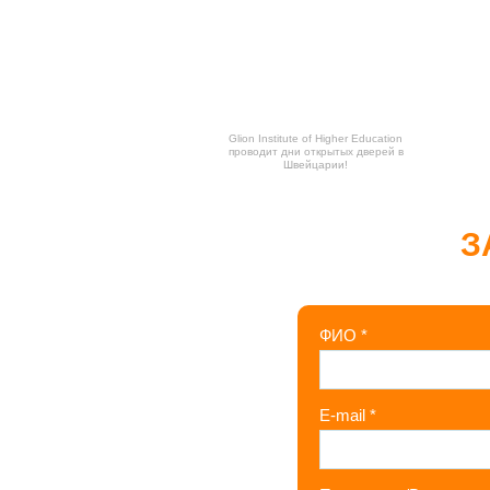
Glion Institute of Higher Education
проводит дни открытых дверей в
Швейцарии!
З
ФИО
*
E-mail
*