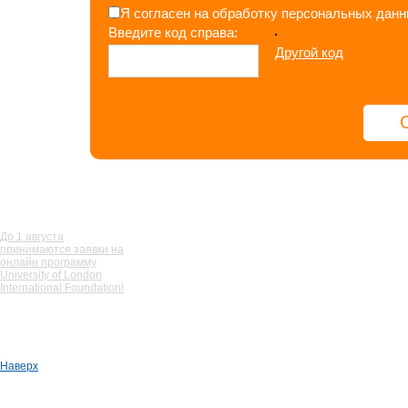
Я согласен на обработку персональных дан
Введите код справа:
Другой код
Предыдущая
До 1 августа
принимаются заявки на
онлайн программу
University of London
International Foundation!
Наверх