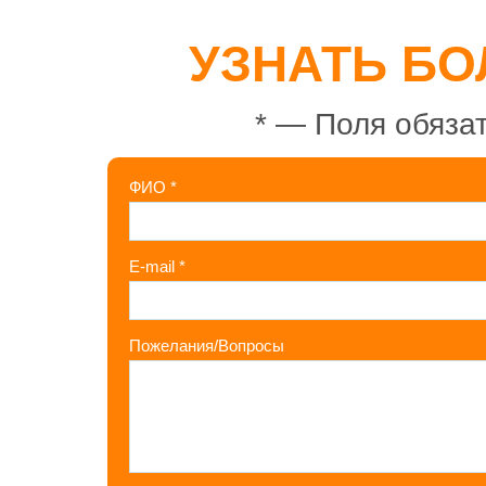
УЗНАТЬ БО
*
— Поля обязат
ФИО
*
E-mail
*
Пожелания/Вопросы