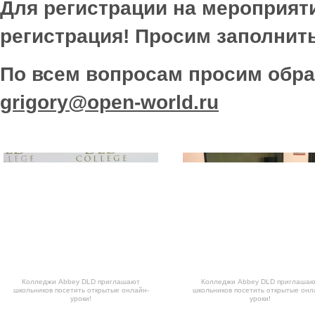
Для регистрации на мероприят
регистрация! Просим заполнит
По всем вопросам просим обраща
grigory@open-world.ru
Колледжи Abbey DLD приглашают
Колледжи Abbey DLD приглаша
школьников посетить открытые онлайн-
школьников посетить открытые онл
уроки!
уроки!